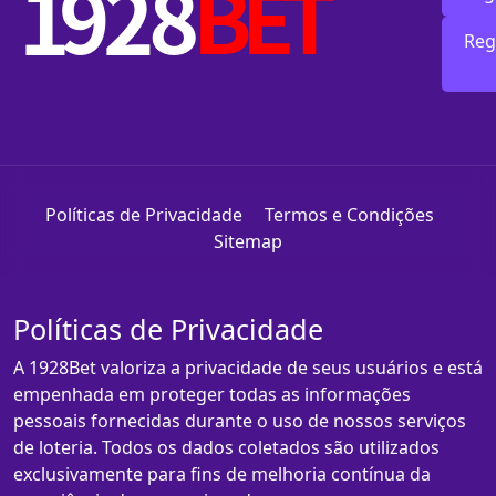
Reg
Políticas de Privacidade
Termos e Condições
Sitemap
Políticas de Privacidade
A 1928Bet valoriza a privacidade de seus usuários e está
empenhada em proteger todas as informações
pessoais fornecidas durante o uso de nossos serviços
de loteria. Todos os dados coletados são utilizados
exclusivamente para fins de melhoria contínua da