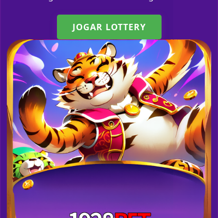
JOGAR LOTTERY