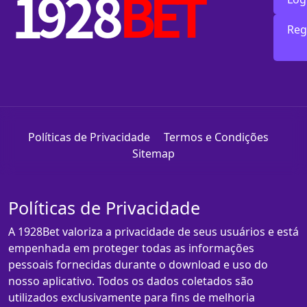
Reg
Políticas de Privacidade
Termos e Condições
Sitemap
Políticas de Privacidade
A 1928Bet valoriza a privacidade de seus usuários e está
empenhada em proteger todas as informações
pessoais fornecidas durante o download e uso do
nosso aplicativo. Todos os dados coletados são
utilizados exclusivamente para fins de melhoria