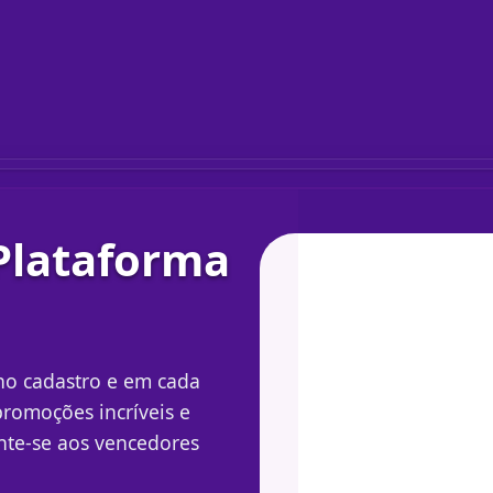
 Plataforma
no cadastro e em cada
promoções incríveis e
unte-se aos vencedores