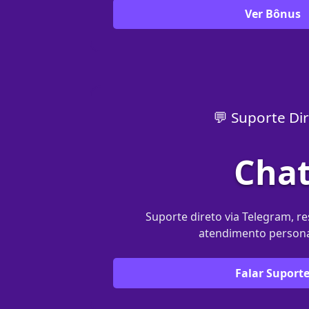
Ver Bônus
💬 Suporte Di
Cha
Suporte direto via Telegram, r
atendimento persona
Falar Suport