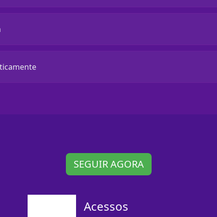
a
aticamente
SEGUIR AGORA
Acessos