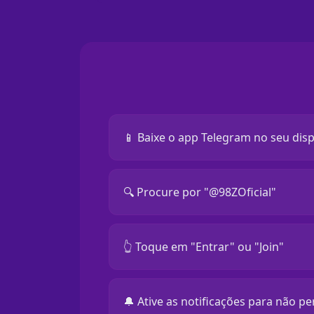
📱 Baixe o app Telegram no seu disp
🔍 Procure por "@98ZOficial"
👆 Toque em "Entrar" ou "Join"
🔔 Ative as notificações para não p