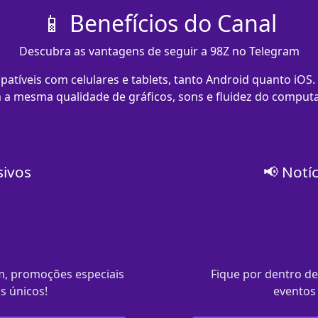
📱 Benefícios do Canal
Descubra as vantagens de seguir a 98Z no Telegram
atíveis com celulares e tablets, tanto Android quanto iOS. 
 a mesma qualidade de gráficos, sons e fluidez do computa
sivos
📢 Notí
m, promoções especiais
Fique por dentro d
s únicos!
eventos