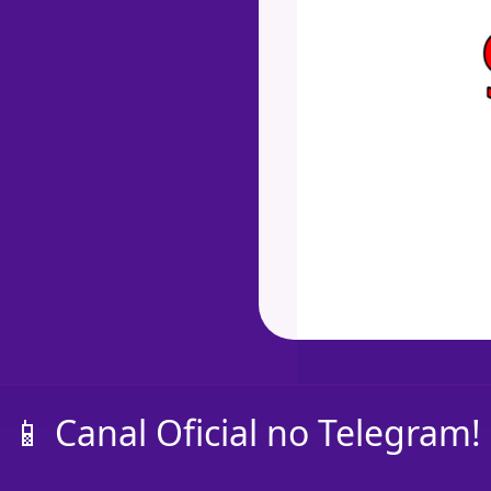
📱 Canal Oficial no Telegram!