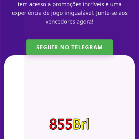
tem acesso a promoções incríveis e uma
experiência de jogo inigualável. Junte-se aos
vencedores agora!
SEGUIR NO TELEGRAM