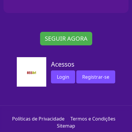
SEGUIR AGORA
Acessos
Login
Registrar-se
Políticas de Privacidade
Termos e Condições
Sitemap