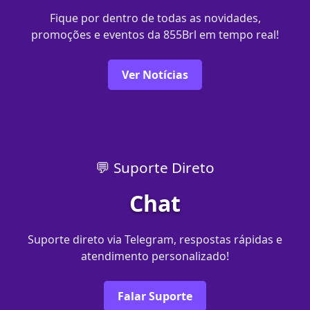
Fique por dentro de todas as novidades,
promoções e eventos da 855Brl em tempo real!
Ver Notícias
💬 Suporte Direto
Chat
Suporte direto via Telegram, respostas rápidas e
atendimento personalizado!
Falar Suporte