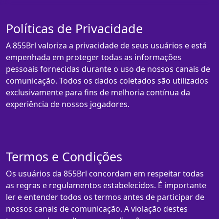
Políticas de Privacidade
A 855Brl valoriza a privacidade de seus usuários e está
empenhada em proteger todas as informações
pessoais fornecidas durante o uso de nossos canais de
comunicação. Todos os dados coletados são utilizados
exclusivamente para fins de melhoria contínua da
experiência de nossos jogadores.
Termos e Condições
Os usuários da 855Brl concordam em respeitar todas
as regras e regulamentos estabelecidos. É importante
ler e entender todos os termos antes de participar de
nossos canais de comunicação. A violação destes