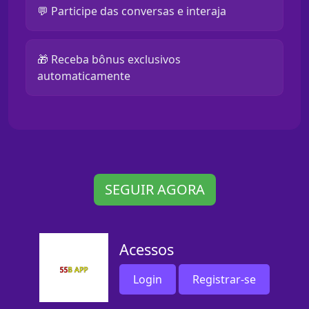
💬 Participe das conversas e interaja
🎁 Receba bônus exclusivos
automaticamente
SEGUIR AGORA
Acessos
Login
Registrar-se