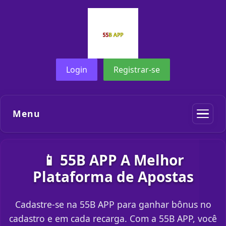
Login
Registrar-se
Menu
📱 55B APP A Melhor
Plataforma de Apostas
Cadastre-se na 55B APP para ganhar bônus no
cadastro e em cada recarga. Com a 55B APP, você