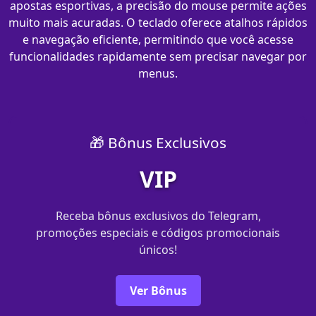
apostas esportivas, a precisão do mouse permite ações
muito mais acuradas. O teclado oferece atalhos rápidos
e navegação eficiente, permitindo que você acesse
funcionalidades rapidamente sem precisar navegar por
menus.
🎁 Bônus Exclusivos
VIP
Receba bônus exclusivos do Telegram,
promoções especiais e códigos promocionais
únicos!
Ver Bônus