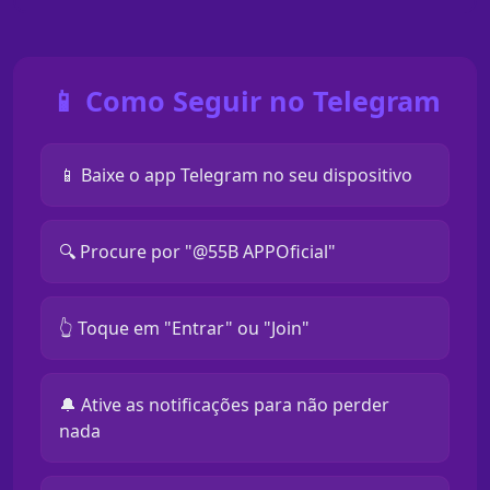
📱 Como Seguir no Telegram
📱 Baixe o app Telegram no seu dispositivo
🔍 Procure por "@55B APPOficial"
👆 Toque em "Entrar" ou "Join"
🔔 Ative as notificações para não perder
nada